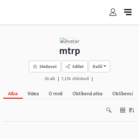
mtrp
Sledovat
Sdílet
Další
36 alb
7,15k zhlédnutí
Alba
Videa
O mně
Oblíbená alba
Oblíbenci